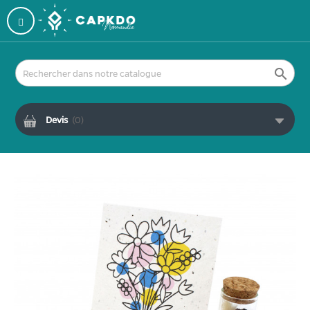

Devis
(
0
)