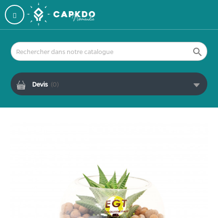

Devis
(
0
)