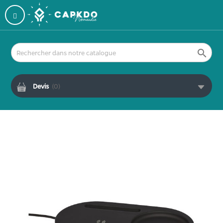

Devis
(
0
)