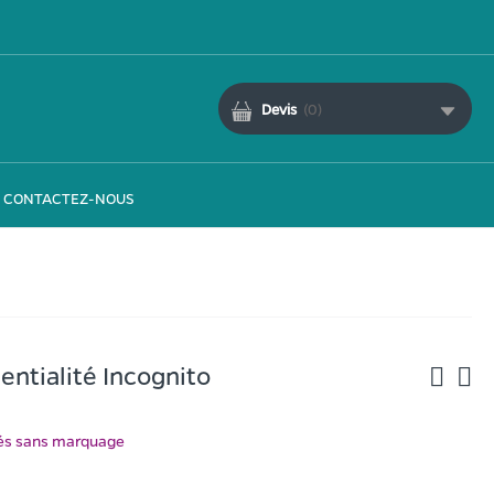
Devis
(
0
)
CONTACTEZ-NOUS
entialité Incognito
ués sans marquage