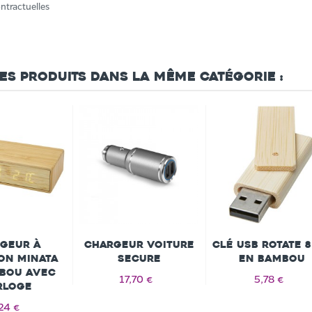
ntractuelles
res produits dans la même catégorie :
geur à
Chargeur voiture
Clé USB Rotate 
on Minata
SECURE
en bambou
bou avec
17,70 €
5,78 €
rloge
24 €