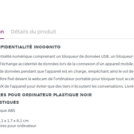
on
Détails du produit
nfidentialité Incognito
entialité numérique comprenant un bloqueur de données USB, un bloqueur 
échange accidentel de données lors de la connexion d'un appareil mobile à 
 de données pendant que l'appareil est en charge, empêchant ainsi le vol de d
re fixé devant la webcam de l'ordinateur portable pour bloquer tout accès 
UX de l'appareil pour éviter que des tiers n'écoutent les conversations. Livr
es pour ordinateur Plastique Noir
stiques
tique ABS
,1 x 1,7 x 8,1 cm
ires pour ordinateur