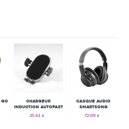
8 Go
Chargeur
Casque audio
induction AUTOFAST
SMARTSONG
e
25,61 €
72,09 €