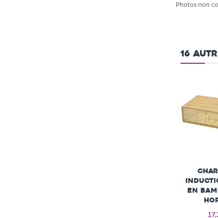
Photos non co
16 aut
Char
inducti
en bam
ho
17,