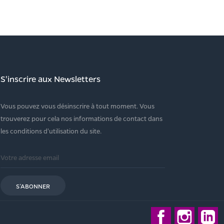
S'inscrire aux Newsletters
Vous pouvez vous désinscrire à tout moment. Vous
trouverez pour cela nos informations de contact dans
les conditions d'utilisation du site.
Facebook
Instagra
L