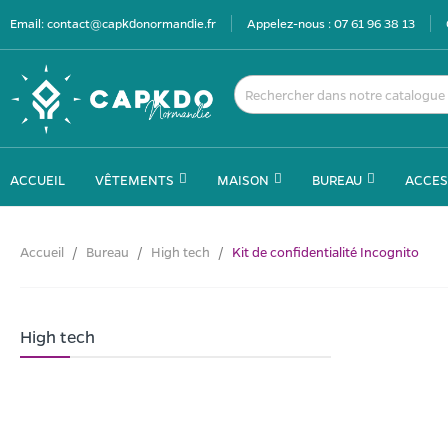
Email:
contact@capkdonormandie.fr
Appelez-nous :
07 61 96 38 13
ACCUEIL
VÊTEMENTS
MAISON
BUREAU
ACCES
Accueil
Bureau
High tech
Kit de confidentialité Incognito
High tech