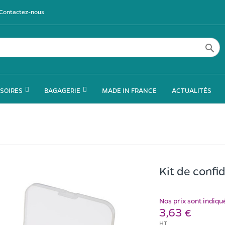
Contactez-nous

SOIRES
BAGAGERIE
MADE IN FRANCE
ACTUALITÉS
Kit de confid
Nos prix sont indiq
3,63 €
HT