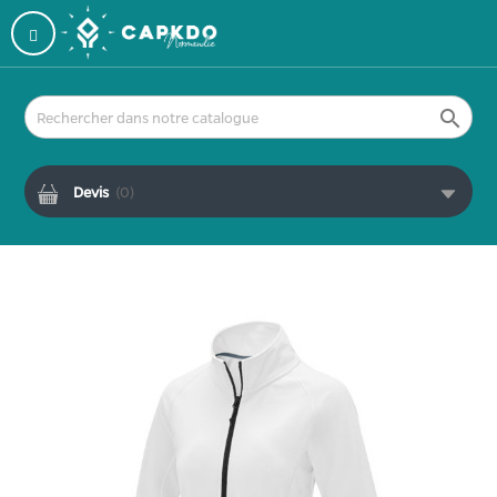

Devis
(
0
)