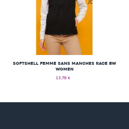
Softshell Femme Sans Manches Race Bw
V
Women
13,78 €