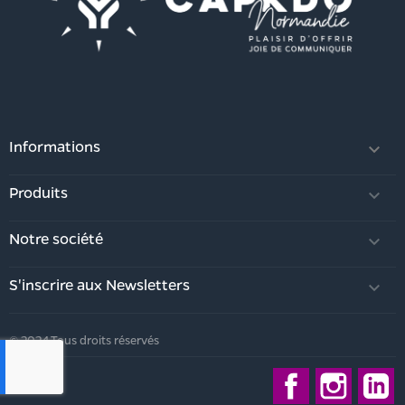
Informations

Produits

Notre société

S'inscrire aux Newsletters

© 2024 Tous droits réservés
Facebook
Instagra
L