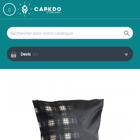

Devis
(
0
)