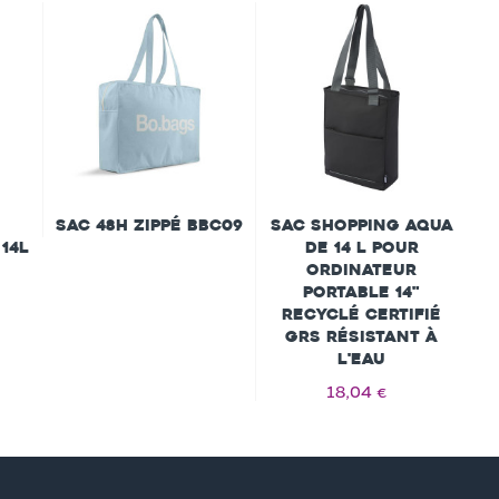
Sac 48h zippé BBC09
Sac shopping Aqua
 14L
de 14 L pour
ordinateur
portable 14"
recyclé certifié
GRS résistant à
l'eau
18,04 €