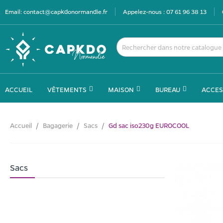
Email:
contact@capkdonormandie.fr
Appelez-nous :
07 61 96 38 13
ACCUEIL
VÊTEMENTS
MAISON
BUREAU
ACCES
Accueil
Bagagerie
Sacs
Gd sac iso230g EUROCOOL
Sacs