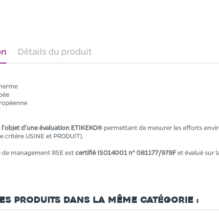
on
Détails du produit
therme
pée
uropéenne
t l'objet d'une évaluation ETIKEKO®
permettant de mesurer les efforts envir
ble critère USINE et PRODUIT).
e de management RSE est
certifié ISO14001 n° 081177/978F
et évalué sur 
res produits dans la même catégorie :