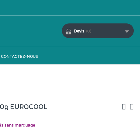
Devis
(
0
)
CONTACTEZ-NOUS
230g EUROCOOL
ués sans marquage