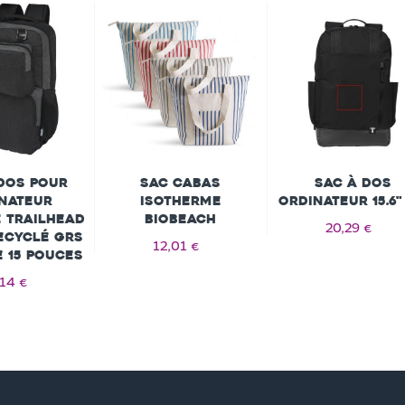
dos pour
Sac cabas
Sac à dos
nateur
isotherme
ordinateur 15.6"
 Trailhead
BIOBEACH
20,29 €
recyclé GRS
12,01 €
 15 pouces
14 €