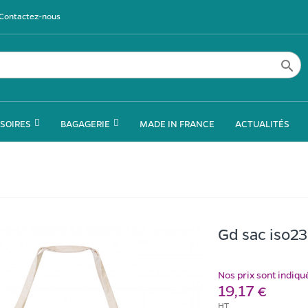
Contactez-nous

SOIRES
BAGAGERIE
MADE IN FRANCE
ACTUALITÉS
Gd sac iso
Nos prix sont indiq
19,17 €
HT