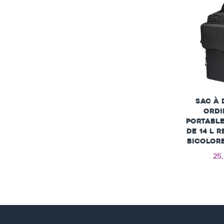
Sac à 
ordi
portable
de 14 L 
bicolore
25,