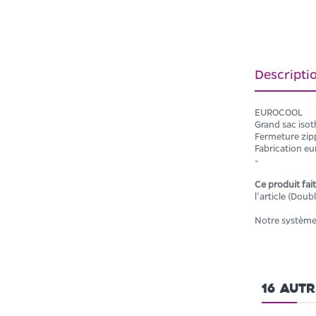
Descripti
EUROCOOL
Grand sac iso
Fermeture zip
Fabrication e
-
Ce produit fai
l’article (Dou
Notre systèm
16 aut