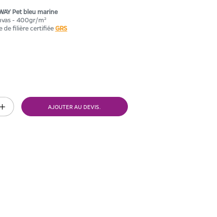
AY Pet bleu marine
nvas - 400gr/m²
de filière certifiée
GRS
ne
AJOUTER AU DEVIS.