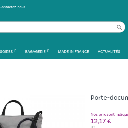
Contactez-nous

SOIRES
BAGAGERIE
MADE IN FRANCE
ACTUALITÉS
Porte-docu
Nos prix sont indiq
12,17 €
HT