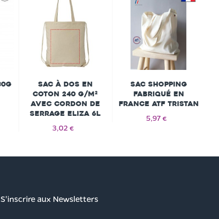
30g
Sac à dos en
Sac Shopping
B
coton 240 g/m²
Fabriqué En
avec cordon de
France Atf Tristan
serrage Eliza 6L
5,97 €
3,02 €
S'inscrire aux Newsletters