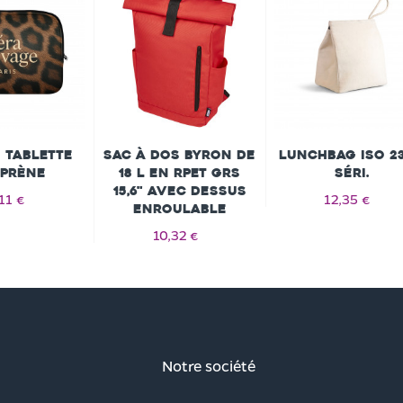
 tablette
Sac à dos Byron de
Lunchbag iso 2
prène
18 L en RPET GRS
séri.
15,6" avec dessus
,11 €
12,35 €
enroulable
10,32 €
Notre société