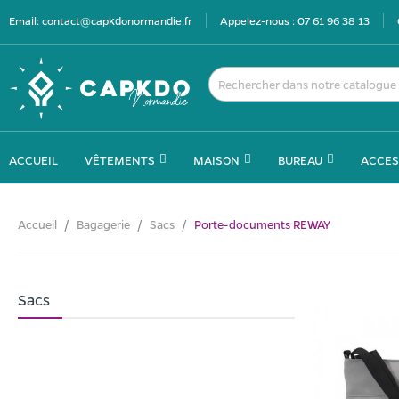
Email:
contact@capkdonormandie.fr
Appelez-nous :
07 61 96 38 13
ACCUEIL
VÊTEMENTS
MAISON
BUREAU
ACCES
Accueil
Bagagerie
Sacs
Porte-documents REWAY
Sacs