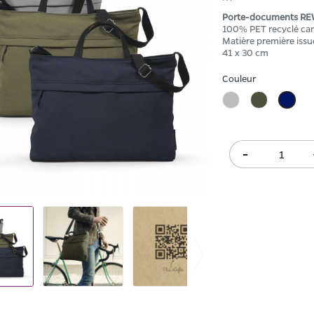
Porte-documents REW
100% PET recyclé ca
Matière première issue 
41 x 30 cm
Couleur
Gris
Kaki
Bleu
Mari