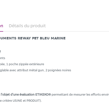
on
Détails du produit
uments REWAY Pet bleu marine
f
nts
pée, 1 poche zippée extérieure
glable avec attribut métal gun, 2 poignées noires
t l'objet d'une évaluation ETIKEKO®
permettant de mesurer les efforts envir
ble critère USINE et PRODUIT).