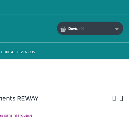
Devis
(
0
)
CONTACTEZ-NOUS
ments REWAY
ués sans marquage