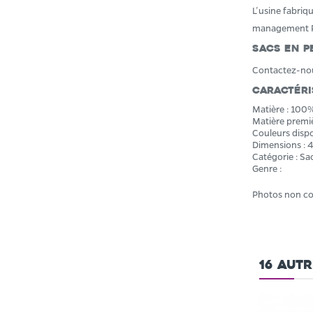
L’usine fabriq
management 
Sacs en P
Contactez-nous
Caractéri
Matière : 100
Matière premièr
Couleurs dispon
Dimensions : 
Catégorie : Sa
Genre :
Photos non co
16 aut