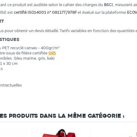
uant ce produit est auditée selon le cahier des charges du
BSCI
, mesurant a
RSE est
certifié ISO14001 n° 081177/978F
et évalué sur la plateforme
ECOV
et
 pour obtenir un devis détaillé. Tarifs variables en fonction des quantités 
stiques
% PET recyclé canvas - 400gr/m²
e issue de filière certifiée
GRS
ibles : bleu marine, gris, kaki
41 x 30 cm
cs
ntractuelles
res produits dans la même catégorie :