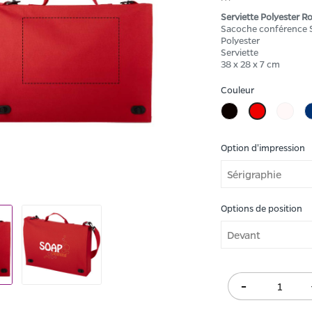
Serviette Polyester R
Sacoche conférence 
Polyester
Serviette
38 x 28 x 7 cm
Couleur
Noir
Blan
Rouge
Option d'impression
Options de position