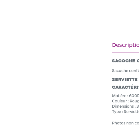
Descripti
Sacoche 
Sacoche confé
Serviette
Caractéri
Matière : 600D
Couleur : Rou
Dimensions : 3
Type : Serviett
Photos non co