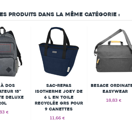
res produits dans la même catégorie :
 à dos
Sac-repas
Besace ordinat
teur 15"
isotherme Joey de
EASYWEAR
te Deluxe
6 L en toile
18,83 €
20L
recyclée GRS pour
9 canettes
83 €
11,66 €