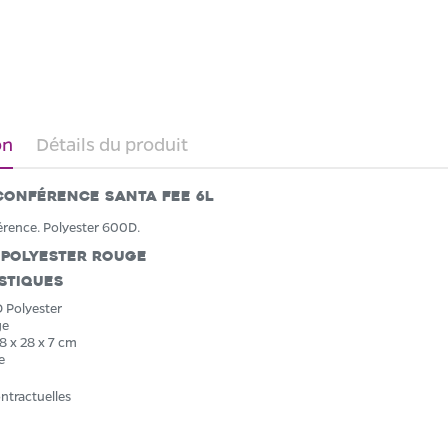
on
Détails du produit
conférence Santa Fee 6L
rence. Polyester 600D.
 Polyester Rouge
stiques
 Polyester
ge
8 x 28 x 7 cm
e
ntractuelles