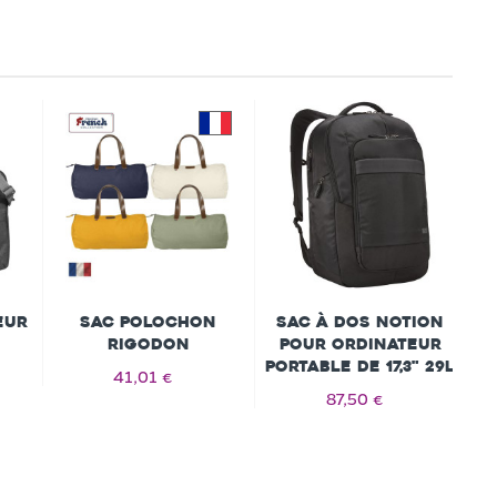
eur
Sac polochon
Sac à dos Notion
RIGODON
pour ordinateur
portable de 17,3" 29L
41,01 €
87,50 €