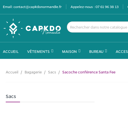
Email:
contact@capkdonormandie.fr
Appelez-nous :
07 61 96 38 13
ACCUEIL
VÊTEMENTS
MAISON
BUREAU
ACCES
Accueil
Bagagerie
Sacs
Sacoche conférence Santa Fee
Sacs