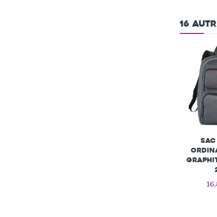
16 aut
Sac
ordina
Graphi
16,