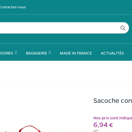
Contactez-nous

SOIRES
BAGAGERIE
MADE IN FRANCE
ACTUALITÉS
Sacoche con
Nos prix sont indiq
6,94 €
HT