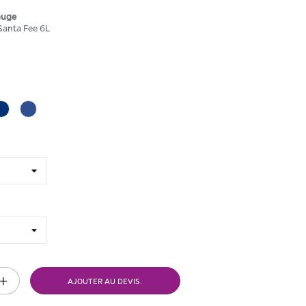
ouge
Santa Fee 6L
c
Marine
Bleu
royal
AJOUTER AU DEVIS.