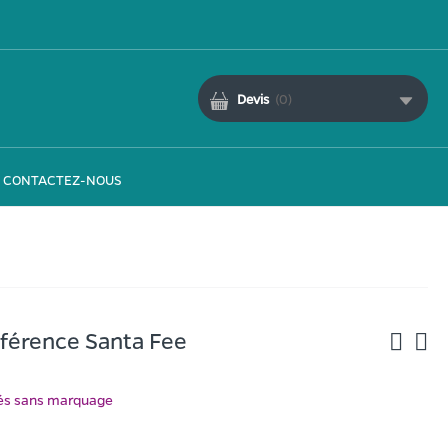
Devis
(
0
)
CONTACTEZ-NOUS
férence Santa Fee
ués sans marquage