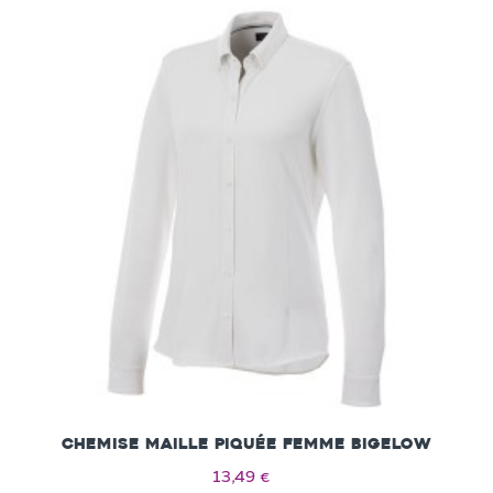
Chemise maille piquée femme Bigelow
C
13,49 €