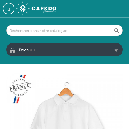

Devis
(
0
)