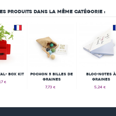
res produits dans la même catégorie :
al- Box Kit
Pochon 5 billes de
Bloc-notes à
graines
graines
17 €
7,73 €
5,24 €