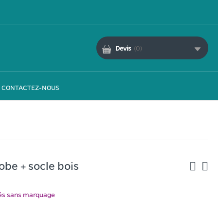
Devis
(
0
)
CONTACTEZ-NOUS
obe + socle bois
ués sans marquage