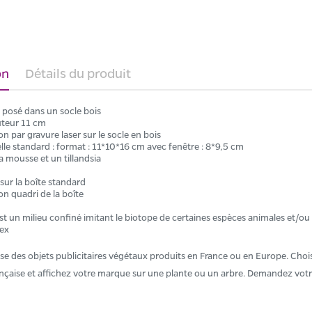
on
Détails du produit
 posé dans un socle bois
teur 11 cm
n par gravure laser sur le socle en bois
elle standard : format : 11*10*16 cm avec fenêtre : 8*9,5 cm
la mousse et un tillandsia
 sur la boîte standard
on quadri de la boîte
st un milieu confiné imitant le biotope de certaines espèces animales et/ou
 ex
 des objets publicitaires végétaux produits en France ou en Europe. Choisi
ançaise et affichez votre marque sur une plante ou un arbre. Demandez votr