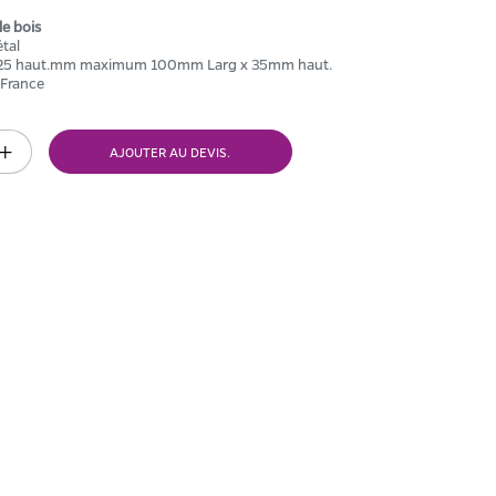
le bois
étal
 x25 haut.mm maximum 100mm Larg x 35mm haut.
 France
AJOUTER AU DEVIS.