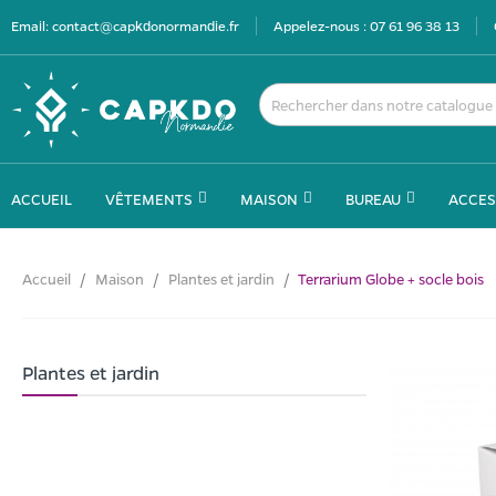
Email:
contact@capkdonormandie.fr
Appelez-nous :
07 61 96 38 13
ACCUEIL
VÊTEMENTS
MAISON
BUREAU
ACCES
Accueil
Maison
Plantes et jardin
Terrarium Globe + socle bois
Plantes et jardin