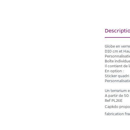
Descripti
Globe en verre
D10 cm et Hau
Personnalisatio
Boîte individu
Il contient de 
En option :
Sticker quadri
Personnalisati
Un terrarium e
A partir de 50
Ref PL26E
Capkdo propose
fabrication fr