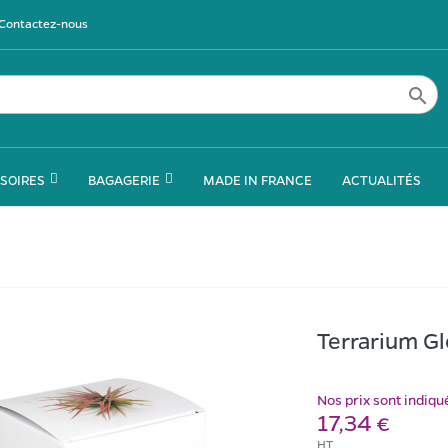
Contactez-nous

SOIRES
BAGAGERIE
MADE IN FRANCE
ACTUALITÉS
Terrarium Gl
Nos prix sont indiq
17,34 €
HT