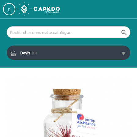

Devis
(
0
)