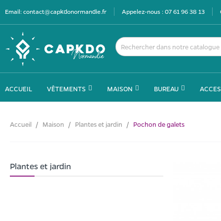
Email:
contact@capkdonormandie.fr
Appelez-nous :
07 61 96 38 13
ACCUEIL
VÊTEMENTS
MAISON
BUREAU
ACCES
Accueil
Maison
Plantes et jardin
Pochon de galets
Plantes et jardin