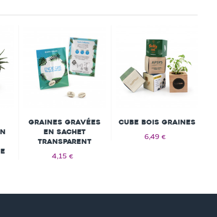
Graines gravées
Cube bois Graines
en
en sachet
6,49 €
transparent
ge
4,15 €