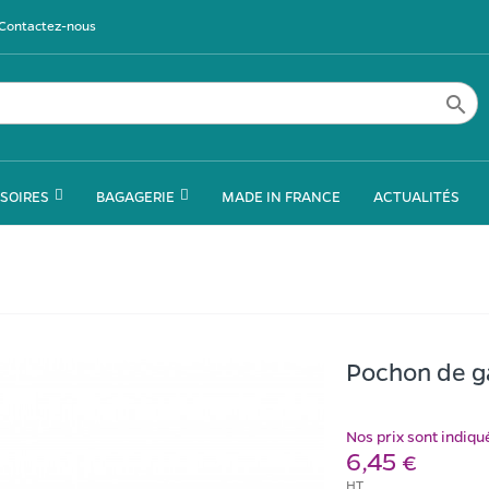
Contactez-nous

SOIRES
BAGAGERIE
MADE IN FRANCE
ACTUALITÉS
Pochon de g
Nos prix sont indiq
6,45 €
HT