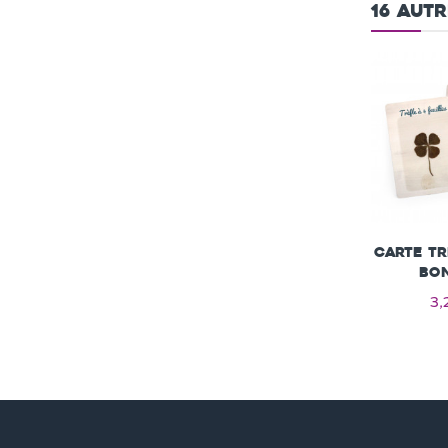
16 aut
Carte Tr
bo
3,