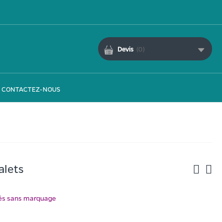
Devis
(
0
)
CONTACTEZ-NOUS
alets
ués sans marquage