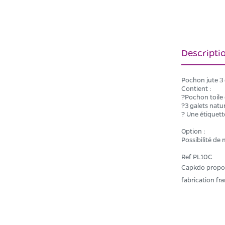
Descripti
Pochon jute 3
Contient :
?Pochon toile
?3 galets nat
? Une étiquet
Option :
Possibilité de
Ref PL10C
Capkdo propose
fabrication fr