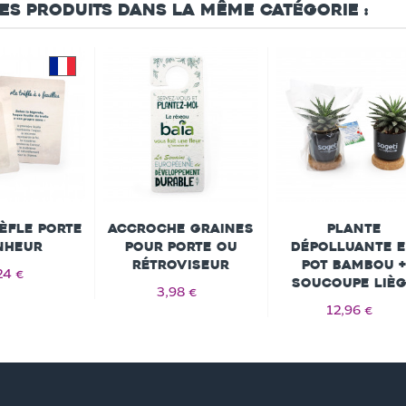
res produits dans la même catégorie :
èfle porte
Accroche Graines
Plante
nheur
pour Porte ou
dépolluante 
Rétroviseur
Pot Bambou +
24 €
soucoupe liè
3,98 €
12,96 €