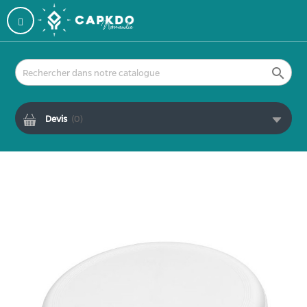

Devis
(
0
)