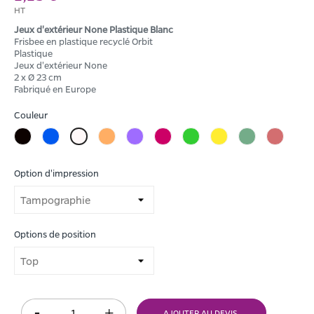
HT
Jeux d'extérieur None Plastique Blanc
Frisbee en plastique recyclé Orbit
Plastique
Jeux d'extérieur None
2 x Ø 23 cm
Fabriqué en Europe
Couleur
Noir
Bleu
Orange
Violet
Magenta
Citron
Jaune
Vert
Rouge
Blanc
vert
Option d'impression
Options de position
AJOUTER AU DEVIS.