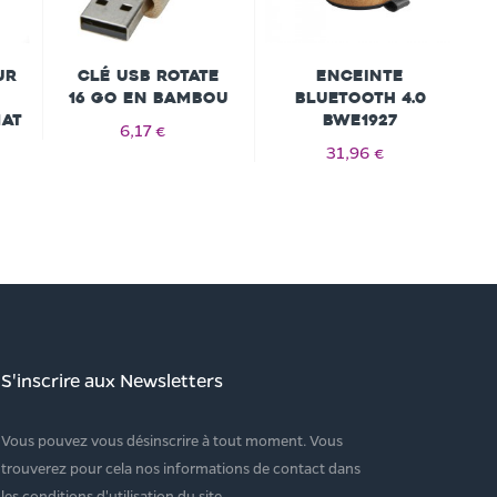
ur
Clé USB Rotate
Enceinte
16 Go en bambou
bluetooth 4.0
c
mat
BWE1927
6,17 €
31,96 €
S'inscrire aux Newsletters
Vous pouvez vous désinscrire à tout moment. Vous
trouverez pour cela nos informations de contact dans
les conditions d'utilisation du site.