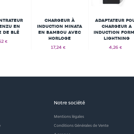
ntrateur
Chargeur à
Adaptateur po
enzu en
induction Minata
chargeur a
e de blé
en bambou avec
induction For
horloge
Lightning
62 €
17,24 €
4,26 €
Notre société
Mentions légales
e
Conditions Générales de Vente