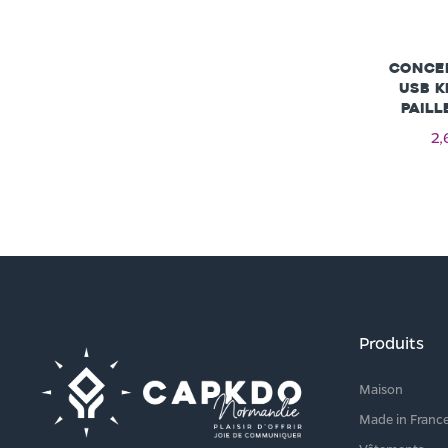
Conce
USB K
paill
2,
Produits
Maison
Made in Franc