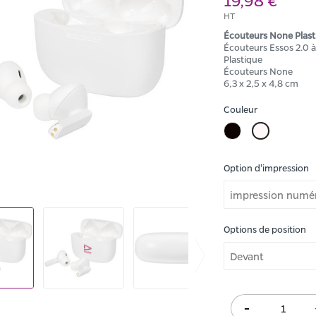
19,98 €
HT
Écouteurs None Plast
Écouteurs Essos 2.0 à
Plastique
Écouteurs None
6,3 x 2,5 x 4,8 cm
Couleur
Noir
Blanc
Option d'impression
Options de position