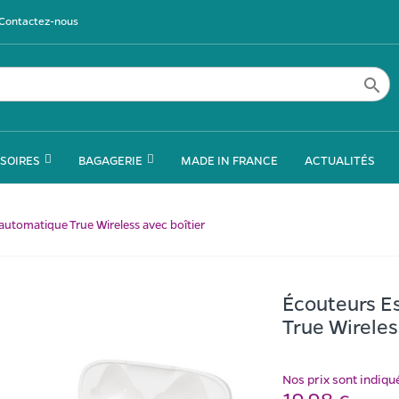
Contactez-nous

SOIRES
BAGAGERIE
MADE IN FRANCE
ACTUALITÉS
automatique True Wireless avec boîtier
Écouteurs E
True Wireles
Nos prix sont indiq