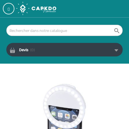

Devis
(
0
)