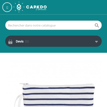

Devis
(
0
)