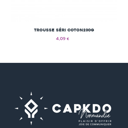
Trousse séri coton230g
4,09 €