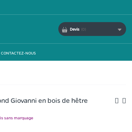
Devis
(
0
)
CONTACTEZ-NOUS
ond Giovanni en bois de hêtre
ués sans marquage