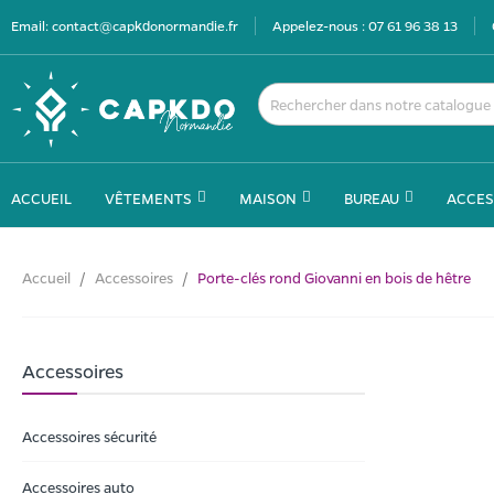
Email:
contact@capkdonormandie.fr
Appelez-nous :
07 61 96 38 13
ACCUEIL
VÊTEMENTS
MAISON
BUREAU
ACCES
Accueil
Accessoires
Porte-clés rond Giovanni en bois de hêtre
Accessoires
Accessoires sécurité
Accessoires auto