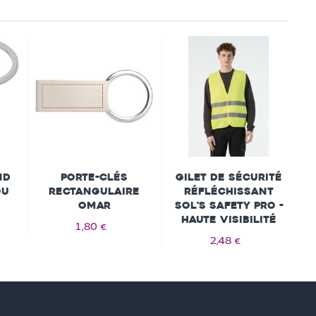
nd
Porte-clés
Gilet de sécurité
ou
rectangulaire
réfléchissant
Omar
Sol's Safety Pro -
Haute visibilité
1,80 €
2,48 €