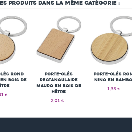
res produits dans la même catégorie :
clés rond
Porte-clés
Porte-clés ro
en bois de
rectangulaire
Nino en bamb
être
Mauro en bois de
1,35 €
hêtre
01 €
2,01 €