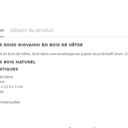
on
Détails du produit
s rond Giovanni en bois de hêtre
d en bois de hêtre, livré dans une enveloppe en papier recyclé kraft brun. C
s Bois Naturel
stiques
de hêtre
rel
 x 12,5 x 1 cm
lés
ntractuelles