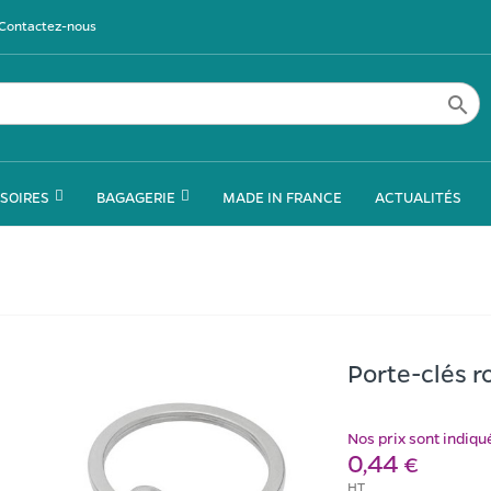
Contactez-nous

SOIRES
BAGAGERIE
MADE IN FRANCE
ACTUALITÉS
Porte-clés r
Nos prix sont indiq
0,44 €
HT